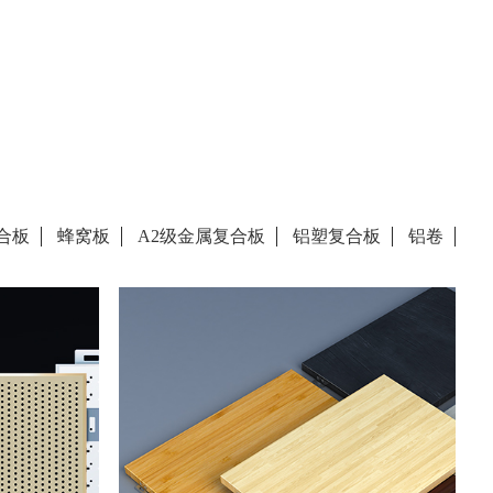
合板
蜂窝板
A2级金属复合板
铝塑复合板
铝卷