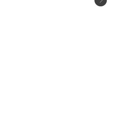
吉祥集团上海总部