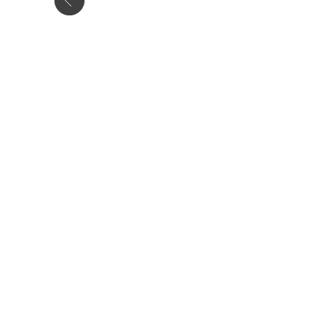
吉祥集团长兴基