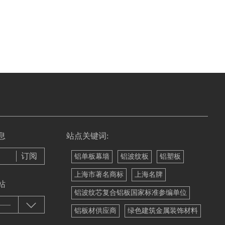
息
站点关键词:
铝单板幕墙
铝波纹板
铝塑板
上海市著名商标
上海名牌
站
铝波纹芯复合铝板国家标准参编单位
——
铝板材供应商
绿色建筑金属装饰材料