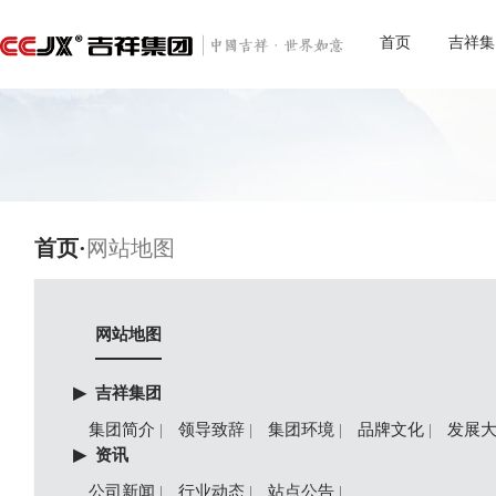
首页
吉祥集
首页·
网站地图
网站地图
▶ 吉祥集团
集团简介
|
领导致辞
|
集团环境
|
品牌文化
|
发展
▶ 资讯
公司新闻
|
行业动态
|
站点公告
|