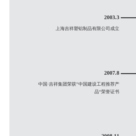
2003.3
上海吉祥塑铝制品有限公司成立
2007.8
中国·吉祥集团荣获”中国建设工程推荐产
品“荣誉证书