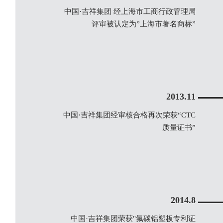
中国·吉祥集团 经上海市工商行政管理局
评审被认定为”上海市著名商标”
2013.11
中国·吉祥集团经审核合格再次荣获“CTC
质量证书”
2014.8
中国·吉祥集团荣获"氟碳铝塑板专利证