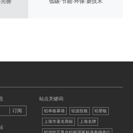
络完善
低碳·节能·环保·新技术
息
站点关键词:
铝单板幕墙
铝波纹板
铝塑板
上海市著名商标
上海名牌
站
铝波纹芯复合铝板国家标准参编单位